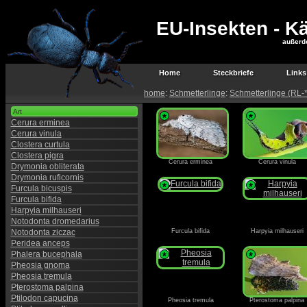
EU-Insekten - Kä
außerd
Home
Steckbriefe
Links
home
:
Schmetterlinge
:
Schmetterlinge (RL-*
Art
*
*
Cerura erminea
Cerura vinula
Clostera curtula
Clostera pigra
Cerura erminea
Cerura vinula
Drymonia obliterata
Drymonia ruficornis
*
*
Furcula bicuspis
Furcula bifida
Harpyia milhauseri
Notodonta dromedarius
Notodonta ziczac
Furcula bifida
Harpyia milhauseri
Peridea anceps
Phalera bucephala
*
*
Pheosia gnoma
Pheosia tremula
Pterostoma palpina
Ptilodon capucina
Pheosia tremula
Pterostoma palpina