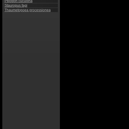
Ptilodon cucullina
Stauropus fagi
Thaumetopoea processionea