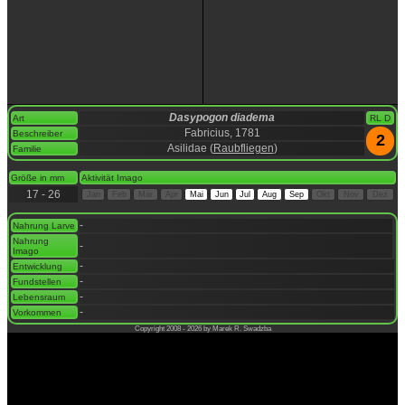
Dasypogon diadema
Art
RL D
Fabricius, 1781
Beschreiber
2
Asilidae (
Raubfliegen
)
Familie
space
Größe in mm
Aktivität Imago
17 - 26
Jan
Feb
Mär
Apr
Mai
Jun
Jul
Aug
Sep
Okt
Nov
Dez
space
-
Nahrung Larve
Nahrung
-
Imago
-
Entwicklung
-
Fundstellen
-
Lebensraum
-
Vorkommen
Copyright 2008 - 2026 by Marek R. Swadzba