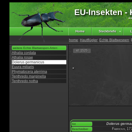
EU-Insekten - K
au
Home
Steckbriefe
L
home
:
Hautflügler
:
Echte Blattwespen
:
weitere Echte Blattwespen-Arten:
id: 1525
Athalia cordata
Athalia rosae
Dolerus germanicus
Euura miliaris
-
Phymatocera aterrima
Tenthredo marginella
Tenthredo notha
Dolerus germa
Art
Fabricius, 17
Beschreiber