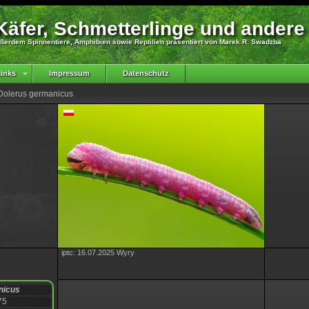
äfer, Schmetterlinge und andere
ßerdem Spinnentiere, Amphibien sowie Reptilien präsentiert von Marek R. Swadzba
inks
Impressum
Datenschutz
 Dolerus germanicus
iptc: 16.07.2025 Wyry
nicus
75