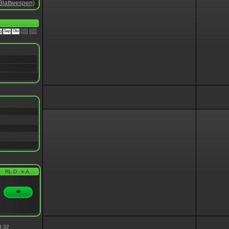
Blattwespen
)
g
Sep
Okt
Nov
Dez
RL D - k.A.
*
4:32