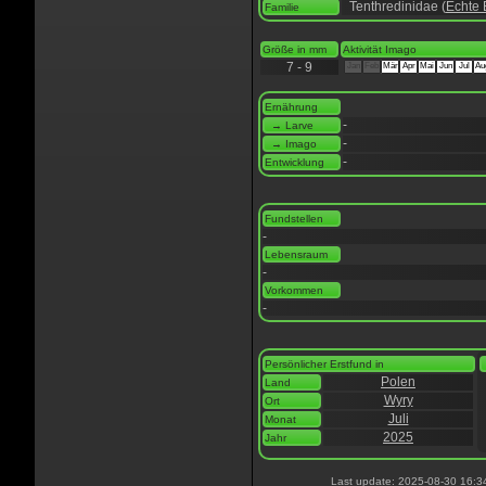
Tenthredinidae (
Echte 
Familie
Größe in mm
Aktivität Imago
7 - 9
Jan
Feb
Mär
Apr
Mai
Jun
Jul
Au
Ernährung
-
→ Larve
-
→ Imago
-
Entwicklung
Fundstellen
-
Lebensraum
-
Vorkommen
-
Persönlicher Erstfund in
Polen
Land
Wyry
Ort
Juli
Monat
2025
Jahr
Last update: 2025-08-30 16:3