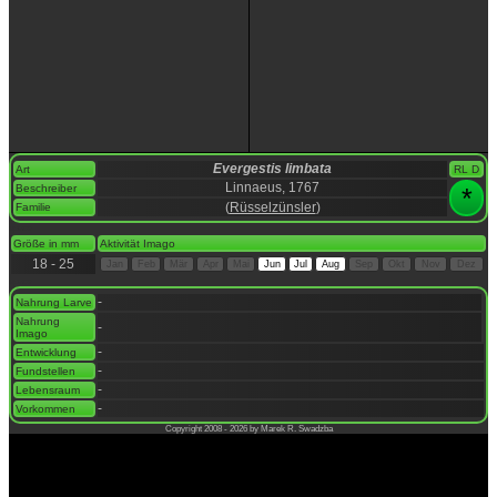
Evergestis limbata
Art
RL D
Linnaeus, 1767
Beschreiber
*
(
Rüsselzünsler
)
Familie
space
Größe in mm
Aktivität Imago
18 - 25
Jan
Feb
Mär
Apr
Mai
Jun
Jul
Aug
Sep
Okt
Nov
Dez
space
-
Nahrung Larve
Nahrung
-
Imago
-
Entwicklung
-
Fundstellen
-
Lebensraum
-
Vorkommen
Copyright 2008 - 2026 by Marek R. Swadzba