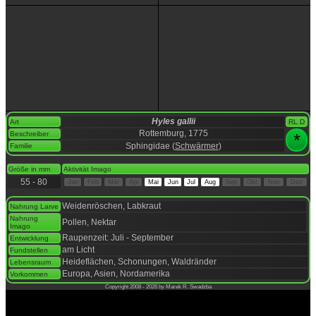
Hyles gallii
Art
RL D
Rottemburg, 1775
Beschreiber
*
Sphingidae (
Schwärmer
)
Familie
space
Größe in mm
Aktivität Imago
55 - 80
Jan
Feb
Mär
Apr
Mai
Jun
Jul
Aug
Sep
Okt
Nov
Dez
space
Weidenröschen, Labkraut
Nahrung Larve
Nahrung
Pollen, Nektar
Imago
Raupenzeit: Juli - September
Entwicklung
am Licht
Fundstellen
Heideflächen, Schonungen, Waldränder
Lebensraum
Europa, Asien, Nordamerika
Vorkommen
Copyright 2008 - 2026 by Marek R. Swadzba