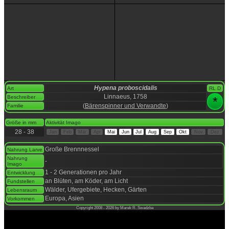
Hypena proboscidalis
Art
RL D
Linnaeus, 1758
Beschreiber
*
(
Bärenspinner und Verwandte
)
Familie
space
Größe in mm
Aktivität Imago
28 - 38
Jan
Feb
Mär
Apr
Mai
Jun
Jul
Aug
Sep
Okt
Nov
Dez
space
Große Brennnessel
Nahrung Larve
Nahrung
-
Imago
1 - 2 Generationen pro Jahr
Entwicklung
an Blüten, am Köder, am Licht
Fundstellen
Wälder, Ufergebiete, Hecken, Gärten
Lebensraum
Europa, Asien
Vorkommen
Copyright 2008 - 2026 by Marek R. Swadzba