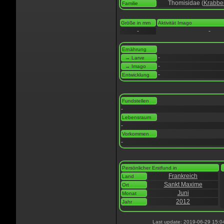
Thomisidae (
Krabbe
Familie
Größe in mm
Aktivität Imago
-
-
Ernährung
-
→ Larve
-
→ Imago
-
Entwicklung
Fundstellen
-
Lebensraum
-
Vorkommen
-
Persönlicher Erstfund in
Frankreich
Land
Sankt Maxime
Ort
Juni
Monat
2012
Jahr
Last update: 2019-06-29 15:0