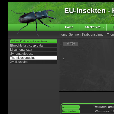
EU-Insekten - K
au
Home
Steckbriefe
L
home
:
Spinnen
:
Krabbenspinnen
: Tho
weitere Krabbenspinnen-Arten:
id: 766
Ebrechtella tricuspidata
Misumena vatia
Synema globosum
Thomisus onustus
-
Xysticus ulmi
Thomisus onu
Art
Walckenaer, 1
Beschreiber