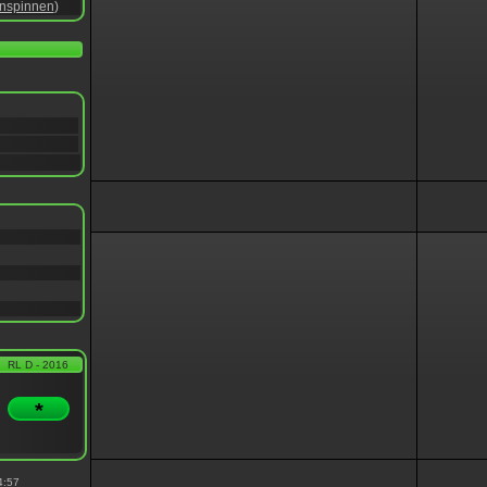
nspinnen
)
RL D - 2016
*
4:57