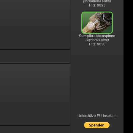
(Misumena vatia)
Hits: 9893
Sumpfkrabbenspinne
(Xysticus ulmi)
Hits: 9030
Unterstütze EU-Insekten: