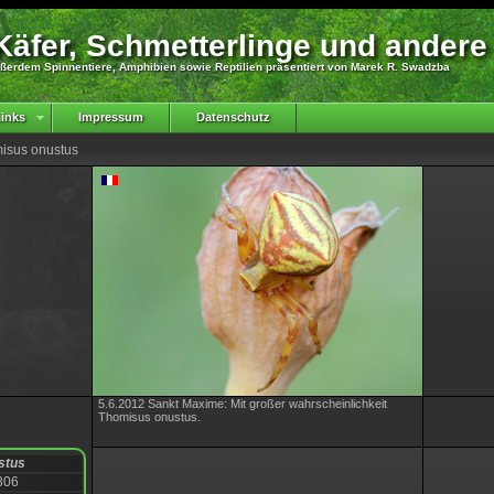
äfer, Schmetterlinge und andere
ßerdem Spinnentiere, Amphibien sowie Reptilien präsentiert von Marek R. Swadzba
inks
Impressum
Datenschutz
misus onustus
5.6.2012 Sankt Maxime: Mit großer wahrscheinlichkeit
Thomisus onustus.
stus
806