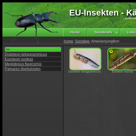
EU-Insekten - Kä
außerd
Home
Steckbriefe
Links
home
:
Sonstige
: Ameisenjungfern
Art
V
Distoleon tetragrammicus
Euroleon nostras
Megistopus flavicornis
Palpares libelluloides
Distoleon tetragrammicus
Euroleon nostras