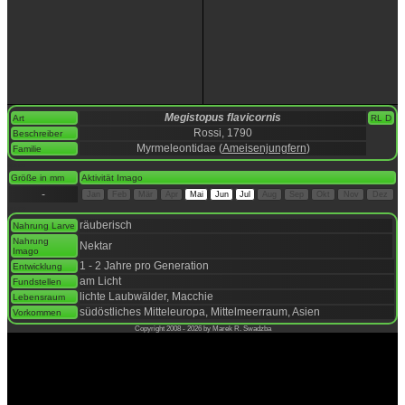
Megistopus flavicornis
Art
RL D
Rossi, 1790
Beschreiber
Myrmeleontidae (
Ameisenjungfern
)
Familie
space
Größe in mm
Aktivität Imago
-
Jan
Feb
Mär
Apr
Mai
Jun
Jul
Aug
Sep
Okt
Nov
Dez
space
räuberisch
Nahrung Larve
Nahrung
Nektar
Imago
1 - 2 Jahre pro Generation
Entwicklung
am Licht
Fundstellen
lichte Laubwälder, Macchie
Lebensraum
südöstliches Mitteleuropa, Mittelmeerraum, Asien
Vorkommen
Copyright 2008 - 2026 by Marek R. Swadzba