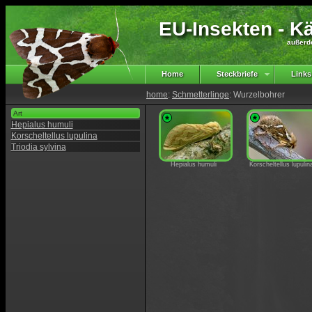
EU-Insekten - Kä
außerd
Home
Steckbriefe
Links
home
:
Schmetterlinge
: Wurzelbohrer
Art
*
*
Hepialus humuli
Korscheltellus lupulina
Triodia sylvina
Hepialus humuli
Korscheltellus lupulin