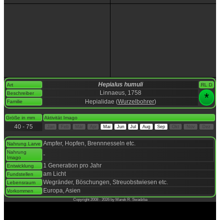
Hepialus humuli
Art
RL D
Linnaeus, 1758
Beschreiber
*
Hepialidae (
Wurzelbohrer
)
Familie
space
Größe in mm
Aktivität Imago
40 - 75
Jan
Feb
Mär
Apr
Mai
Jun
Jul
Aug
Sep
Okt
Nov
Dez
space
Ampfer, Hopfen, Brennnesseln etc.
Nahrung Larve
Nahrung
-
Imago
1 Generation pro Jahr
Entwicklung
am Licht
Fundstellen
Wegränder, Böschungen, Streuobstwiesen etc.
Lebensraum
Europa, Asien
Vorkommen
Copyright 2008 - 2026 by Marek R. Swadzba