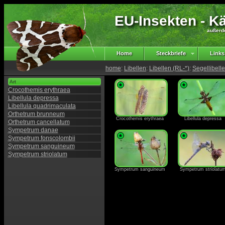
EU-Insekten - Kä
außerd
Home
Steckbriefe
Links
home
:
Libellen
:
Libellen (RL-*)
:
Segellibell
Art
*
*
Crocothemis erythraea
Libellula depressa
Libellula quadrimaculata
Orthetrum brunneum
Crocothemis erythraea
Libellula depressa
Orthetrum cancellatum
Sympetrum danae
*
*
Sympetrum fonscolombii
Sympetrum sanguineum
Sympetrum striolatum
Sympetrum sanguineum
Sympetrum striolatu