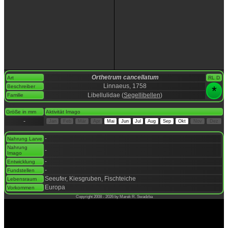
Orthetrum cancellatum
Art
RL D
Linnaeus, 1758
Beschreiber
*
Libellulidae (
Segellibellen
)
Familie
space
Größe in mm
Aktivität Imago
-
Jan
Feb
Mär
Apr
Mai
Jun
Jul
Aug
Sep
Okt
Nov
Dez
space
-
Nahrung Larve
Nahrung
-
Imago
-
Entwicklung
-
Fundstellen
Seeufer, Kiesgruben, Fischteiche
Lebensraum
Europa
Vorkommen
Copyright 2008 - 2026 by Marek R. Swadzba