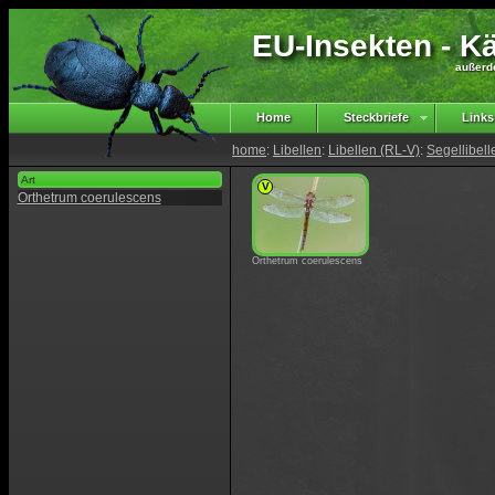
EU-Insekten - Kä
außerd
Home
Steckbriefe
Links
home
:
Libellen
:
Libellen (RL-V)
:
Segellibell
Art
V
Orthetrum coerulescens
Orthetrum coerulescens