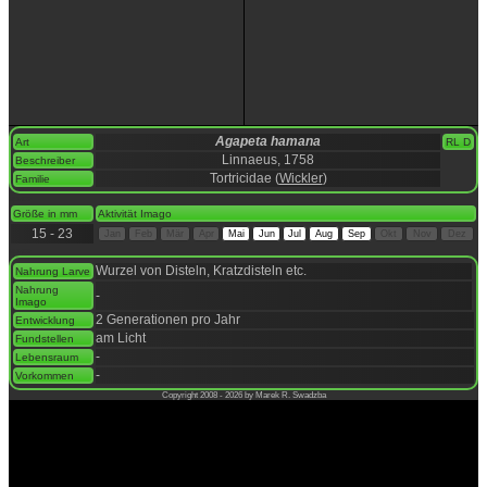
Agapeta hamana
Art
RL D
Linnaeus, 1758
Beschreiber
Tortricidae (
Wickler
)
Familie
space
Größe in mm
Aktivität Imago
15 - 23
Jan
Feb
Mär
Apr
Mai
Jun
Jul
Aug
Sep
Okt
Nov
Dez
space
Wurzel von Disteln, Kratzdisteln etc.
Nahrung Larve
Nahrung
-
Imago
2 Generationen pro Jahr
Entwicklung
am Licht
Fundstellen
-
Lebensraum
-
Vorkommen
Copyright 2008 - 2026 by Marek R. Swadzba