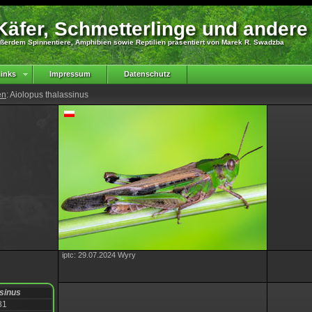
äfer, Schmetterlinge und andere
ßerdem Spinnentiere, Amphibien sowie Reptilien präsentiert von Marek R. Swadzba
inks
Impressum
Datenschutz
en
: Aiolopus thalassinus
iptc: 29.07.2024 Wyry
ssinus
81