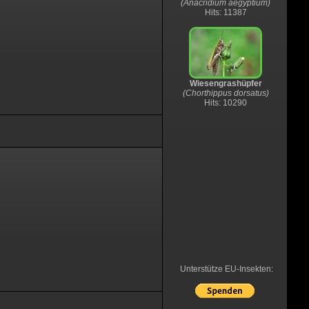
(Anacridium aegyptium)
Hits: 11387
Wiesengrashüpfer
(Chorthippus dorsatus)
Hits: 10290
Unterstütze EU-Insekten: