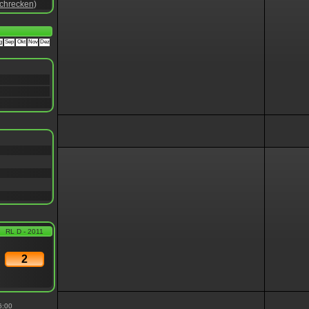
chrecken
)
g
Sep
Okt
Nov
Dez
RL D - 2011
2
6:00