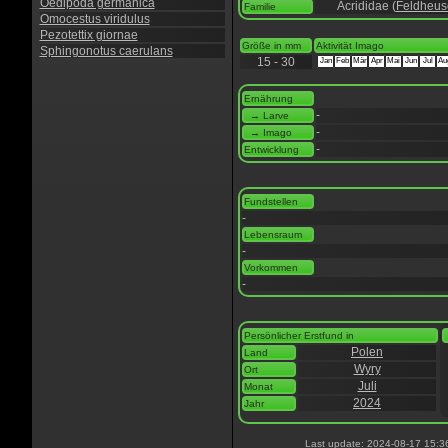
Oedipoda germanica
Acrididae (
Feldheus
Familie
Omocestus viridulus
Pezotettix giornae
Größe in mm
Aktivität Imago
Sphingonotus caerulans
15 - 30
Jan
Feb
Mär
Apr
Mai
Jun
Jul
Au
Ernährung
-
→ Larve
-
→ Imago
-
Entwicklung
Fundstellen
-
Lebensraum
-
Vorkommen
-
Persönlicher Erstfund in
Polen
Land
Wyry
Ort
Juli
Monat
2024
Jahr
Last update: 2024-08-17 15:3