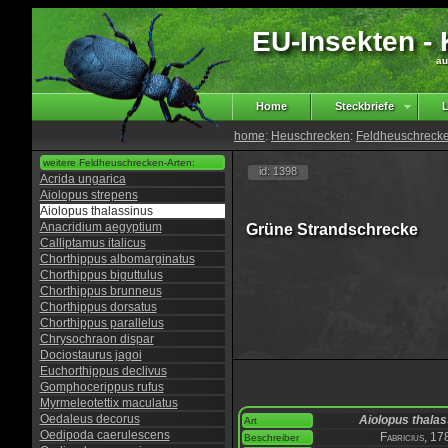
EU-Insekten - K
au
Home
Steckbriefe
L
home
:
Heuschrecken
:
Feldheuschreck
weitere Feldheuschrecken-Arten:
id: 1398
Acrida ungarica
Aiolopus strepens
Aiolopus thalassinus
Anacridium aegyptium
Grüne Strandschrecke
Calliptamus italicus
Chorthippus albomarginatus
Chorthippus biguttulus
Chorthippus brunneus
Chorthippus dorsatus
Chorthippus parallelus
Chrysochraon dispar
Dociostaurus jagoi
Euchorthippus declivus
Gomphocerippus rufus
Myrmeleotettix maculatus
Oedaleus decorus
Aiolopus thala
Art
Oedipoda caerulescens
Fabricius, 17
Beschreiber