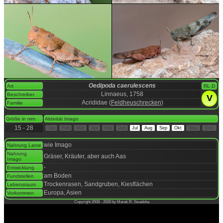
Oedipoda caerulescens
Art
RL D
Linnaeus, 1758
Beschreiber
V
Acrididae (
Feldheuschrecken
)
Familie
space
Größe in mm
Aktivität Imago
15 - 28
Jan
Feb
Mär
Apr
Mai
Jun
Jul
Aug
Sep
Okt
Nov
Dez
space
wie Imago
Nahrung Larve
Nahrung
Gräser, Kräuter, aber auch Aas
Imago
-
Entwicklung
am Boden
Fundstellen
Trockenrasen, Sandgruben, Kiesflächen
Lebensraum
Europa, Asien
Vorkommen
Copyright 2008 - 2026 by Marek R. Swadzba