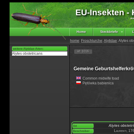
EU-Insekten - K
au
Home
Steckbriefe
L
home
:
Froschlurche
:
Alytidae
: Alytes ob
weitere Alytidae-Arten:
id: 1016
Alytes obstetricans
Gemeine Geburtshelferkrö
Common midwife toad
Pętówka babienica
Alytes obstetr
Art
Laurenti, 17
Beschreiber