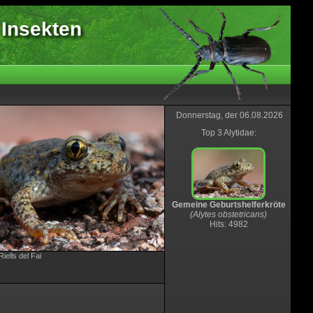
 Insekten
Donnerstag, der 06.08.2026
Top 3 Alytidae:
Gemeine Geburtshelferkröte
(Alytes obstetricans)
Hits: 4982
iells del Fai