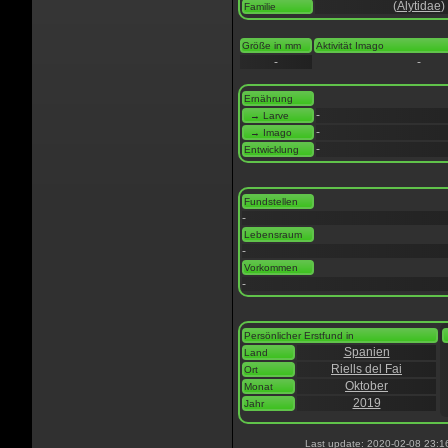
(
Alytidae
)
Familie
Größe in mm
Aktivität Imago
-
-
Ernährung
-
→ Larve
-
→ Imago
-
Entwicklung
Fundstellen
-
Lebensraum
-
Vorkommen
-
Persönlicher Erstfund in
Spanien
Land
Riells del Fai
Ort
Oktober
Monat
2019
Jahr
Last update: 2020-02-08 23:1