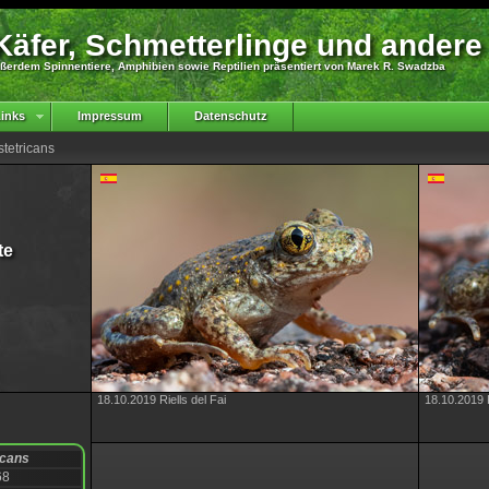
äfer, Schmetterlinge und andere
ßerdem Spinnentiere, Amphibien sowie Reptilien präsentiert von Marek R. Swadzba
inks
Impressum
Datenschutz
stetricans
te
18.10.2019 Riells del Fai
18.10.2019 R
icans
68