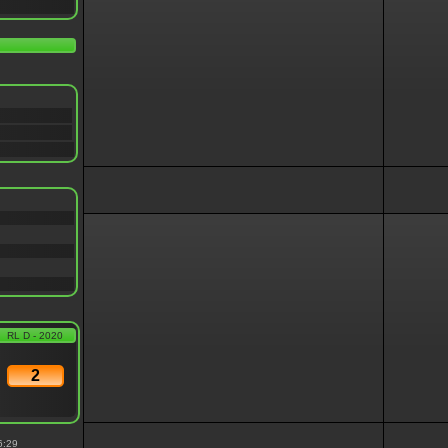
RL D - 2020
2
6:29