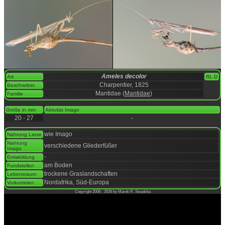
Ameles decolor
Art
RL D
Charpentier, 1825
Beschreiber
Mantidae (
Mantidae
)
Familie
space
Größe in mm
Aktivität Imago
20 - 27
-
space
wie Imago
Nahrung Larve
Nahrung
verschiedene Gliederfüßer
Imago
-
Entwicklung
am Boden
Fundstellen
trockene Graslandschaften
Lebensraum
Nordafrika, Süd-Europa
Vorkommen
Copyright 2008 - 2026 by Marek R. Swadzba