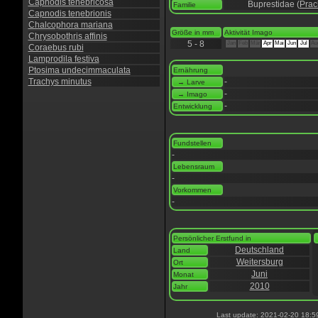
Capnodis tenebricosa
Buprestidae (
Prac
Familie
Capnodis tenebrionis
Chalcophora mariana
Größe in mm
Aktivität Imago
Chrysobothris affinis
5 - 8
Jan
Feb
Mär
Apr
Mai
Jun
Jul
Au
Coraebus rubi
Lamprodila festiva
Ptosima undecimmaculata
Ernährung
Trachys minutus
-
→ Larve
-
→ Imago
-
Entwicklung
Fundstellen
-
Lebensraum
-
Vorkommen
-
Persönlicher Erstfund in
Deutschland
Land
Weitersburg
Ort
Juni
Monat
2010
Jahr
Last update: 2021-02-20 18:5