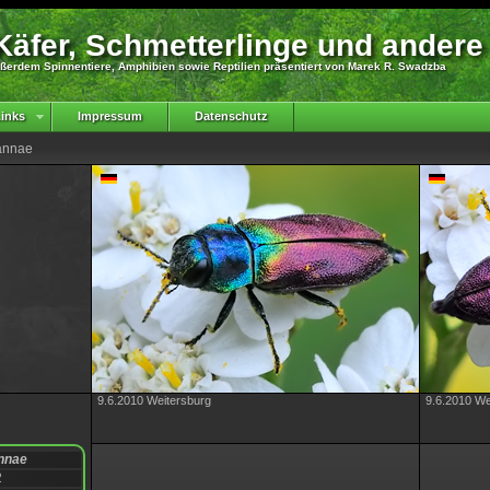
äfer, Schmetterlinge und andere
ßerdem Spinnentiere, Amphibien sowie Reptilien präsentiert von Marek R. Swadzba
inks
Impressum
Datenschutz
zannae
9.6.2010 Weitersburg
9.6.2010 We
nnae
2