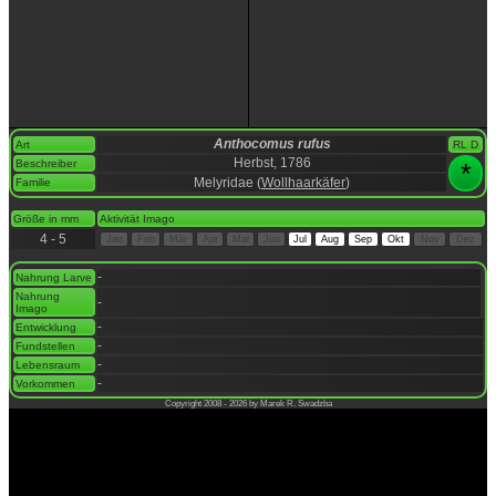
Anthocomus rufus
Art
RL D
Herbst, 1786
Beschreiber
*
Melyridae (
Wollhaarkäfer
)
Familie
space
Größe in mm
Aktivität Imago
4 - 5
Jan
Feb
Mär
Apr
Mai
Jun
Jul
Aug
Sep
Okt
Nov
Dez
space
-
Nahrung Larve
Nahrung
-
Imago
-
Entwicklung
-
Fundstellen
-
Lebensraum
-
Vorkommen
Copyright 2008 - 2026 by Marek R. Swadzba