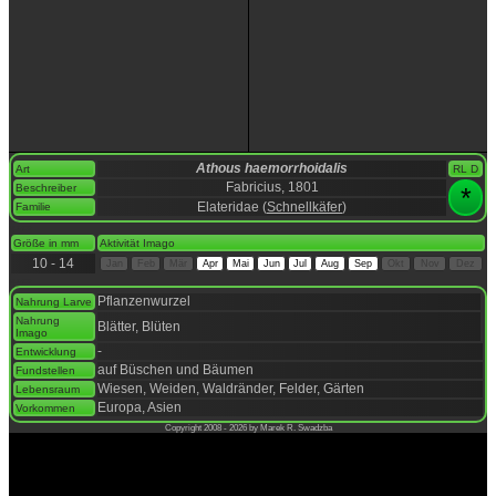
Athous haemorrhoidalis
Art
RL D
Fabricius, 1801
Beschreiber
*
Elateridae (
Schnellkäfer
)
Familie
space
Größe in mm
Aktivität Imago
10 - 14
Jan
Feb
Mär
Apr
Mai
Jun
Jul
Aug
Sep
Okt
Nov
Dez
space
Pflanzenwurzel
Nahrung Larve
Nahrung
Blätter, Blüten
Imago
-
Entwicklung
auf Büschen und Bäumen
Fundstellen
Wiesen, Weiden, Waldränder, Felder, Gärten
Lebensraum
Europa, Asien
Vorkommen
Copyright 2008 - 2026 by Marek R. Swadzba