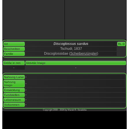
Discoglossus sardus
Art
RL D
Tschudi, 1837
Beschreiber
Discoglossidae (
Scheibenzüngler
)
Familie
space
Größe in mm
Aktivität Imago
-
-
space
-
Nahrung Larve
Nahrung
-
Imago
-
Entwicklung
-
Fundstellen
-
Lebensraum
-
Vorkommen
Copyright 2008 - 2026 by Marek R. Swadzba