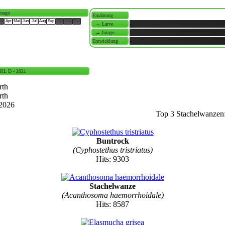
Imago
Ernährung
är
Apr
Mai
Jun
Jul
Aug
Sep
Okt
Nov
Dez
-
→ Larve
-
→ Imago
-
Entwicklung
RL D - 2021
rth
rth
.2026
Top 3 Stachelwanzen
Buntrock
(Cyphostethus tristriatus)
Hits: 9303
Stachelwanze
(Acanthosoma haemorrhoidale)
Hits: 8587