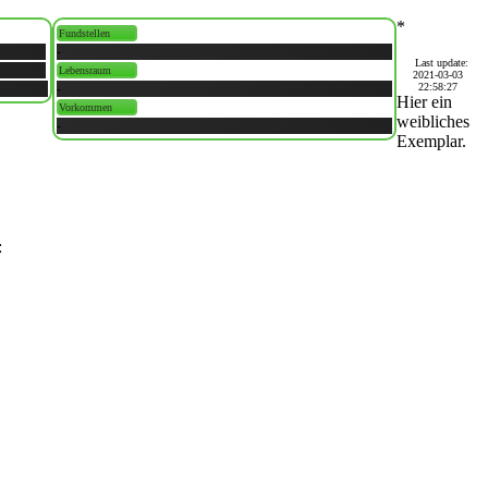
*
Fundstellen
-
Last update:
Lebensraum
2021-03-03
-
22:58:27
Hier ein
Vorkommen
weibliches
-
Exemplar.
: