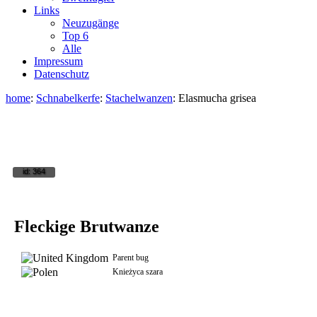
Links
Neuzugänge
Top 6
Alle
Impressum
Datenschutz
home
:
Schnabelkerfe
:
Stachelwanzen
: Elasmucha grisea
id: 364
Fleckige Brutwanze
Parent bug
Knieżyca szara