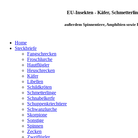
EU-Insekten - Käfer, Schmetterlin
außerdem Spinnentiere, Amphibien sowie 
Home
Steckbriefe
Fangschrecken
Froschlurche
Hautflügler
Heuschrecken
Käfer
Libellen
Schildkröten
Schmetterlinge
Schnabelkerfe
Schuppenkriechtiere
Schwanzlurche
Skorpione
Sonstige
Spinnen
Zecken
Zweiflügler