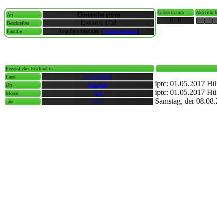
Größe in mm
Aktivität 
Elasmucha grisea
Art
6 - 9
Jan
Feb
M
Linnaeus, 1758
Beschreiber
Acanthosomatidae (
Stachelwanzen
)
Familie
Persönlicher Erstfund in
Deutschland
Land
iptc: 01.05.2017 Hü
Bendorf
Ort
iptc: 01.05.2017 Hü
Juli
Monat
Samstag, der 08.08
2007
Jahr