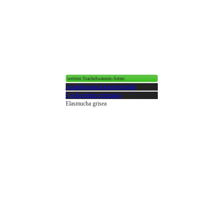
weitere Stachelwanzen-Arten:
Acanthosoma haemorrhoidale
Cyphostethus tristriatus
Elasmucha grisea