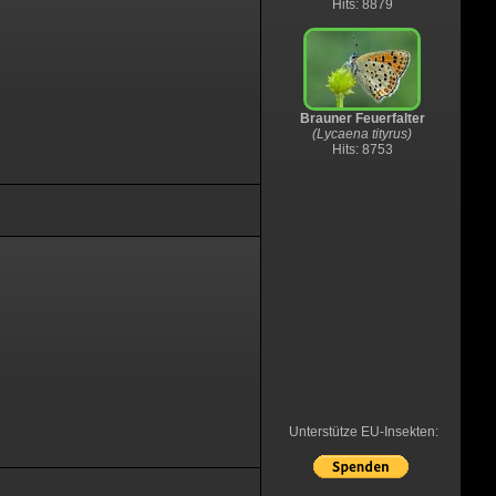
Hits: 8879
Brauner Feuerfalter
(Lycaena tityrus)
Hits: 8753
Unterstütze EU-Insekten: