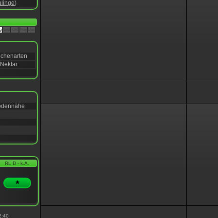
ulinge
)
g
Sep
Okt
Nov
Dez
Eichenarten
 Nektar
Bodennähe
RL D - k.A.
*
2:40