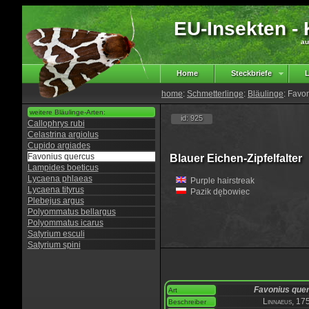
EU-Insekten - K
au
Home
Steckbriefe
L
home
:
Schmetterlinge
:
Bläulinge
: Favo
weitere Bläulinge-Arten:
id: 925
Callophrys rubi
Celastrina argiolus
Cupido argiades
Favonius quercus
Blauer Eichen-Zipfelfalter
Lampides boeticus
Lycaena phlaeas
Purple hairstreak
Lycaena tityrus
Pazik dębowiec
Plebejus argus
Polyommatus bellargus
Polyommatus icarus
Satyrium esculi
Satyrium spini
Favonius que
Art
Linnaeus, 17
Beschreiber