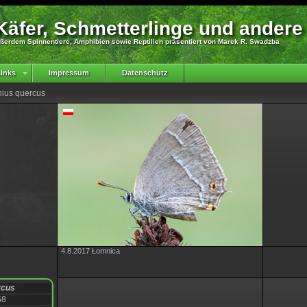
äfer, Schmetterlinge und andere
ßerdem Spinnentiere, Amphibien sowie Reptilien präsentiert von Marek R. Swadzba
inks
Impressum
Datenschutz
nius quercus
4.8.2017 Łomnica
rcus
58