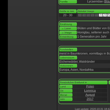
Lycaenidae (
Blä
Familie
Größe in mm
Aktivität Imago
20 - 30
Jan
Feb
Mär
Apr
Mai
Jun
Jul
Au
Ernährung
Blüten und Blätter von 
→ Larve
Honigtau, seltener auch
→ Imago
1 Generation pro Jahr
Entwicklung
Fundstellen
meist in Baumkronen, vormittags in 
Lebensraum
Eichenwälder, Waldränder
Vorkommen
Europa, Asien, Nordafrika
Persönlicher Erstfund in
Polen
Land
Łomnica
Ort
August
Monat
2017
Jahr
Last update: 2020-10-31 18:4