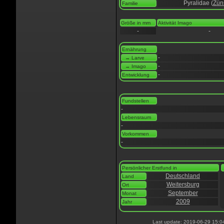
Pyralidae (
Zün
Familie
Größe in mm
Aktivität Imago
-
-
Ernährung
-
→ Larve
-
→ Imago
-
Entwicklung
Fundstellen
-
Lebensraum
-
Vorkommen
-
Persönlicher Erstfund in
Deutschland
Land
Weitersburg
Ort
September
Monat
2009
Jahr
Last update: 2019-06-29 15:0