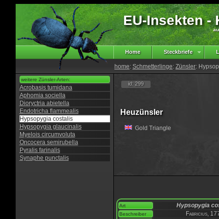
EU-Insekten - K
au
Home
Steckbriefe
L
home
:
Schmetterlinge
:
Zünsler
: Hypsop
weitere Zünsler-Arten:
id: 299
Acrobasis tumidana
Aphomia sociella
Dioryctria abietella
Endotricha flammealis
Heuzünsler
Hypsopygia costalis
Hypsopygia glaucinalis
Gold Triangle
Myelois circumvoluta
Oncocera semirubella
Pyralis farinalis
Synaphe punctalis
Hypsopygia cos
Art
Fabricius, 17
Beschreiber