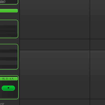
sler
)
RL D - k.A.
*
4:57