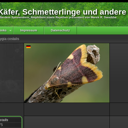
äfer, Schmetterlinge und andere
ßerdem Spinnentiere, Amphibien sowie Reptilien präsentiert von Marek R. Swadzba
inks
Impressum
Datenschutz
ygia costalis
talis
75