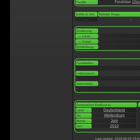
Pyralidae (
Zün
Familie
Größe in mm
Aktivität Imago
-
-
Ernährung
-
→ Larve
-
→ Imago
-
Entwicklung
Fundstellen
-
Lebensraum
-
Vorkommen
-
Persönlicher Erstfund in
Deutschland
Land
Weitersburg
Ort
Juni
Monat
2010
Jahr
Last update: 2019-06-29 15:0