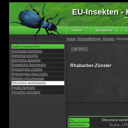
EU-Insekten - K
au
Home
Steckbriefe
L
home
:
Schmetterlinge
:
Zünsler
: Oncoce
weitere Zünsler-Arten:
id: 548
Acrobasis tumidana
Aphomia sociella
Dioryctria abietella
Endotricha flammealis
Rhabarber-Zünsler
Hypsopygia costalis
Hypsopygia glaucinalis
Myelois circumvoluta
Oncocera semirubella
Pyralis farinalis
Synaphe punctalis
Oncocera semir
Art
Scopoli, 17
Beschreiber