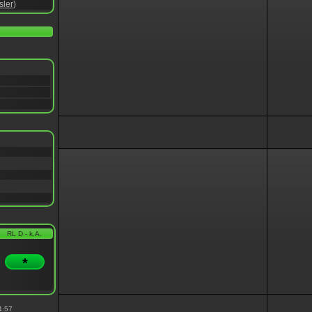
sler
)
RL D - k.A.
*
4:57