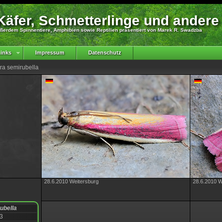
äfer, Schmetterlinge und andere
ßerdem Spinnentiere, Amphibien sowie Reptilien präsentiert von Marek R. Swadzba
inks
Impressum
Datenschutz
ra semirubella
28.6.2010 Weitersburg
28.6.2010 W
ubella
63