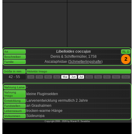
Libelloides coccajus
Art
RL D
Denis & Schiffermüller, 1758
Beschreiber
2
Ascalaphidae (
Schmetterlingshafte
)
Familie
space
Größe in mm
Aktivität Imago
42 - 55
Jan
Feb
Mär
Apr
Mai
Jun
Jul
Aug
Sep
Okt
Nov
Dez
space
-
Nahrung Larve
Nahrung
kleine Fluginsekten
Imago
Larvenentwicklung vermutlich 2 Jahre
Entwicklung
an Grashalmen
Fundstellen
trocken-warme Hänge
Lebensraum
Südeuropa
Vorkommen
Copyright 2008 - 2026 by Marek R. Swadzba