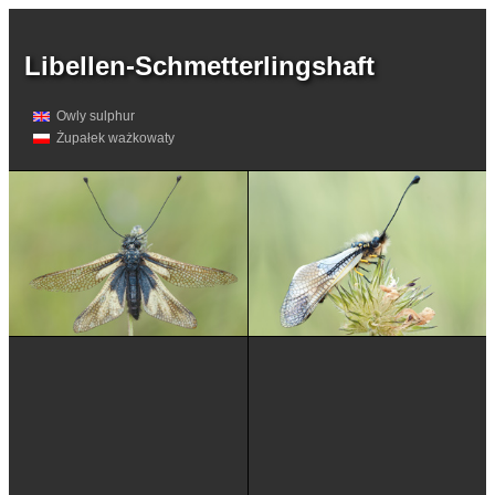
Libellen-Schmetterlingshaft
Owly sulphur
Żupałek ważkowaty