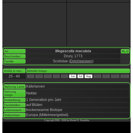
Megascolia maculata
Art
RL D
Drury, 1773
Beschreiber
Scoliidae (
Dolchwespen
)
Familie
space
Größe in mm
Aktivität Imago
25 - 40
Jan
Feb
Mär
Apr
Mai
Jun
Jul
Aug
Sep
Okt
Nov
Dez
space
Käferlarven
Nahrung Larve
Nahrung
Nektar
Imago
1 Generation pro Jahr
Entwicklung
auf Blüten
Fundstellen
trockenwarme Biotope
Lebensraum
Europa (Mittelmeergebiet)
Vorkommen
Copyright 2008 - 2026 by Marek R. Swadzba