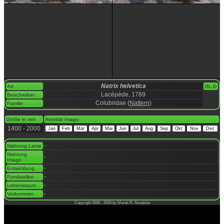
Natrix helvetica
Art
RL D
Lacépède, 1789
Beschreiber
Colubridae (
Nattern
)
Familie
space
Größe in mm
Aktivität Imago
1400 - 2000
Jan
Feb
Mär
Apr
Mai
Jun
Jul
Aug
Sep
Okt
Nov
Dez
space
-
Nahrung Larve
Nahrung
-
Imago
-
Entwicklung
-
Fundstellen
-
Lebensraum
-
Vorkommen
Copyright 2008 - 2026 by Marek R. Swadzba