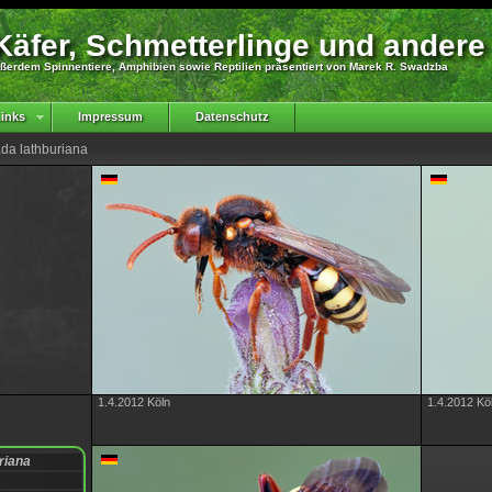
äfer, Schmetterlinge und andere
ßerdem Spinnentiere, Amphibien sowie Reptilien präsentiert von Marek R. Swadzba
inks
Impressum
Datenschutz
da lathburiana
1.4.2012 Köln
1.4.2012 Kö
riana
2