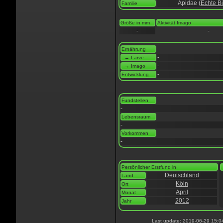
Apidae (
Echte B
Familie
Größe in mm
Aktivität Imago
-
-
Ernährung
-
→ Larve
-
→ Imago
-
Entwicklung
Fundstellen
-
Lebensraum
-
Vorkommen
-
Persönlicher Erstfund in
Deutschland
Land
Köln
Ort
April
Monat
2012
Jahr
Last update: 2019-06-29 15:0