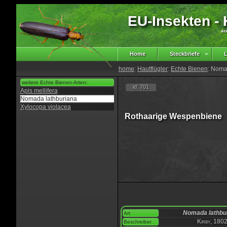
EU-Insekten - K
au
Home
Steckbriefe
L
home
:
Hautflügler
:
Echte Bienen
: Noma
weitere Echte Bienen-Arten:
id: 701
Apis mellifera
Nomada lathburiana
Xylocopa violacea
Rothaarige Wespenbiene
Nomada lathbu
Art
Kirby, 180
Beschreiber