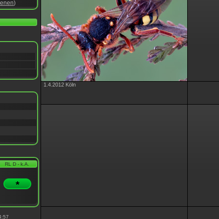
ienen
)
1.4.2012 Köln
RL D - k.A.
*
4:57