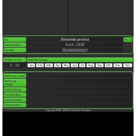
Steatoda grossa
Art
RL D
Koch, 1838
Beschreiber
(
Kugelspinnen
)
Familie
space
Größe in mm
Aktivität Imago
5 - 10
Jan
Feb
Mär
Apr
Mai
Jun
Jul
Aug
Sep
Okt
Nov
Dez
space
-
Nahrung Larve
Nahrung
-
Imago
-
Entwicklung
-
Fundstellen
-
Lebensraum
-
Vorkommen
Copyright 2008 - 2026 by Marek R. Swadzba