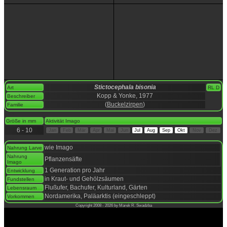
Stictocephala bisonia
Art
RL D
Kopp & Yonke, 1977
Beschreiber
(
Buckelzirpen
)
Familie
space
Größe in mm
Aktivität Imago
6 - 10
Jan
Feb
Mär
Apr
Mai
Jun
Jul
Aug
Sep
Okt
Nov
Dez
space
wie Imago
Nahrung Larve
Nahrung
Pflanzensäfte
Imago
1 Generation pro Jahr
Entwicklung
in Kraut- und Gehölzsäumen
Fundstellen
Flußufer, Bachufer, Kulturland, Gärten
Lebensraum
Nordamerika, Paläarktis (eingeschleppt)
Vorkommen
Copyright 2008 - 2026 by Marek R. Swadzba