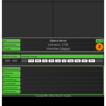
Vipera berus
Art
RL D
Linnaeus, 1758
Beschreiber
2
Viperidae (
Vipern
)
Familie
space
Größe in mm
Aktivität Imago
500 - 900
Jan
Feb
Mär
Apr
Mai
Jun
Jul
Aug
Sep
Okt
Nov
Dez
space
-
Nahrung Larve
Nahrung
-
Imago
-
Entwicklung
-
Fundstellen
-
Lebensraum
-
Vorkommen
Copyright 2008 - 2026 by Marek R. Swadzba