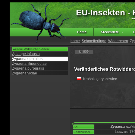
EU-Insekten - K
au
Home
Steckbriefe
L
home
:
Schmetterlinge
:
Widderchen
: Zy
weitere Widderchen-Arten:
id: 909
Aglaope infausta
Zygaena ephialtes
Zygaena filipendulae
Zygaena purpuralis
Veränderliches Rotwidder
Zygaena viciae
Kraśnik goryszowiec
Zygaena ephia
Art
Linnaeus, 17
Beschreiber