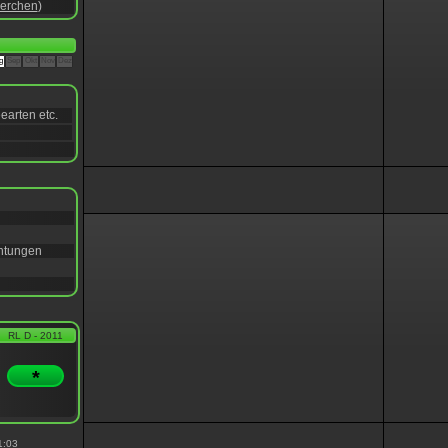
erchen
)
g
Sep
Okt
Nov
Dez
earten etc.
chtungen
RL D - 2011
*
1:03