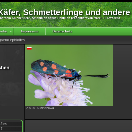
äfer, Schmetterlinge und andere
ßerdem Spinnentiere, Amphibien sowie Reptilien präsentiert von Marek R. Swadzba
inks
Impressum
Datenschutz
gaena ephialtes
chen
2.8.2016 Mloszowa
ltes
67