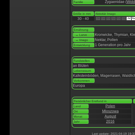
Zygaenidae (
Widd
Familie
Größe in mm
Aktivität Imago
30 - 40
Jan
Feb
Mär
Apr
Mai
Jun
Jul
Au
Ernährung
Kronwicke, Thymian, Kle
→ Larve
Nektar, Pollen
→ Imago
1 Generation pro Jahr
Entwicklung
Fundstellen
an Blüten
Lebensraum
Kalksteinböden, Magerrasen, Waldli
Vorkommen
Europa
Persönlicher Erstfund in
Polen
Land
Mloszowa
Ort
August
Monat
2016
Jahr
Last update: 2021-04-19 19:3