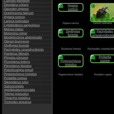
Curculio glandium
Dinoptera collaris
*
*
Gaurotes virginea
Graphosoma italicum
Hypera rumicis
Larinus turbinatus
Hypera rumicis
Larinus turbinatus
Lygistopterus sanguineus
Molops elatus
*
*
Molorchus minor
Mordellochroa abdominalis
Obrium brunneum
Oxythyrea funesta
Oxythyrea funesta
Pachytodes cerambycifo
Pachytodes cerambyciformis
Paederus littoralis
Phigalia pilosaria
*
*
Picromerus bidens
Piezodorus lituratus
Poecilocampa populi
Pogonocherus hispidus
Pogonocherus hispidus
Protaetia cuprea
Protaetia cuprea
Stenopterus rufus
Subcoccinella
vigintiquatuorpunctata
Tetrops praeustus
Timarcha metallica
Trichodes alvearius