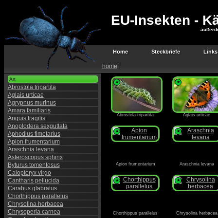
EU-Insekten - Kä
außerd
Home
Steckbriefe
Links
home
:
Art
*
*
Abrostola tripartita
Aglais urticae
Agrypnus murinus
Amara familiaris
Abrostola tripartita
Aglais urticae
Anguis fragilis
Anoplodera sexguttata
*
*
Aphodius fimetarius
Apion frumentarium
Araschnia levana
Asteroscopus sphinx
Byturus tomentosus
Apion frumentarium
Araschnia levana
Calopteryx virgo
Cantharis pellucida
*
*
Carabus glabratus
Chorthippus parallelus
Chrysolina herbacea
Chrysoperla carnea
Chorthippus parallelus
Chrysolina herbacea