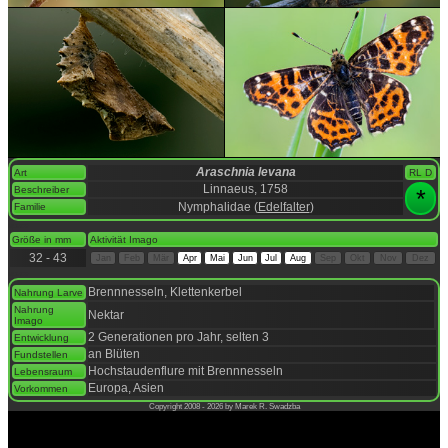
Araschnia levana
Art
RL D
Linnaeus, 1758
Beschreiber
*
Nymphalidae (
Edelfalter
)
Familie
space
Größe in mm
Aktivität Imago
32 - 43
Jan
Feb
Mär
Apr
Mai
Jun
Jul
Aug
Sep
Okt
Nov
Dez
space
Brennnesseln, Klettenkerbel
Nahrung Larve
Nahrung
Nektar
Imago
2 Generationen pro Jahr, selten 3
Entwicklung
an Blüten
Fundstellen
Hochstaudenflure mit Brennnesseln
Lebensraum
Europa, Asien
Vorkommen
Copyright 2008 - 2026 by Marek R. Swadzba