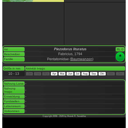
Piezodorus lituratus
Art
RL D
Fabricius, 1794
Beschreiber
*
Pentatomidae (
Baumwanzen
)
Familie
space
Größe in mm
Aktivität Imago
10 - 13
Jan
Feb
Mär
Apr
Mai
Jun
Jul
Aug
Sep
Okt
Nov
Dez
space
-
Nahrung Larve
Nahrung
-
Imago
-
Entwicklung
-
Fundstellen
-
Lebensraum
-
Vorkommen
Copyright 2008 - 2026 by Marek R. Swadzba