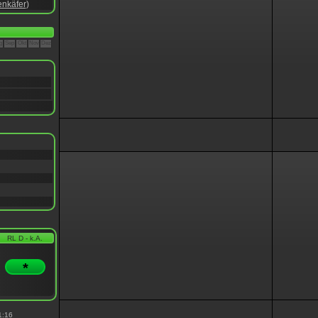
nkäfer
)
g
Sep
Okt
Nov
Dez
RL D - k.A.
*
1:16