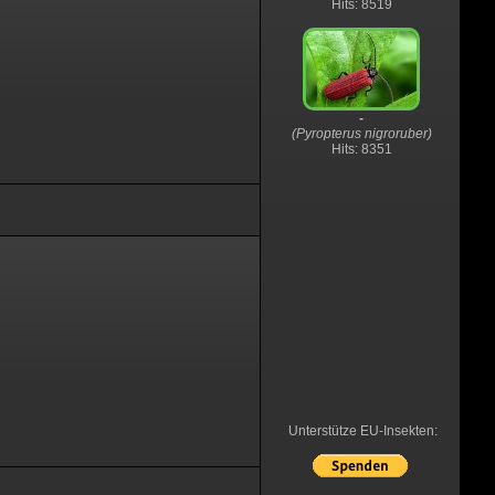
Hits: 8519
-
(Pyropterus nigroruber)
Hits: 8351
Unterstütze EU-Insekten: