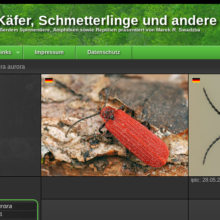
äfer, Schmetterlinge und andere
ßerdem Spinnentiere, Amphibien sowie Reptilien präsentiert von Marek R. Swadzba
inks
Impressum
Datenschutz
era aurora
iptc: 28.05.
urora
4