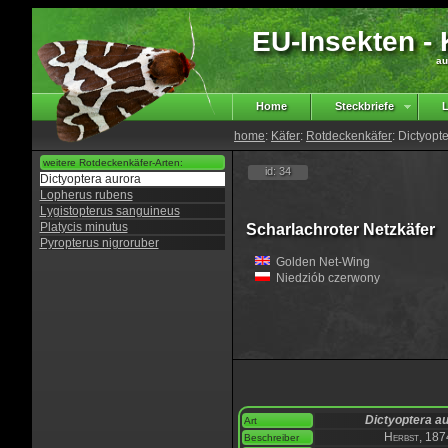
EU-Insekten - K
au
Home
Steckbriefe
L
home
:
Käfer
:
Rotdeckenkäfer
: Dictyopt
weitere Rotdeckenkäfer-Arten:
id: 34
Dictyoptera aurora
Lopherus rubens
Lygistopterus sanguineus
Platycis minutus
Scharlachroter Netzkäfer
Pyropterus nigroruber
Golden Net-Wing
Niedziób czerwony
Dictyoptera a
Art
Herbst, 187
Beschreiber