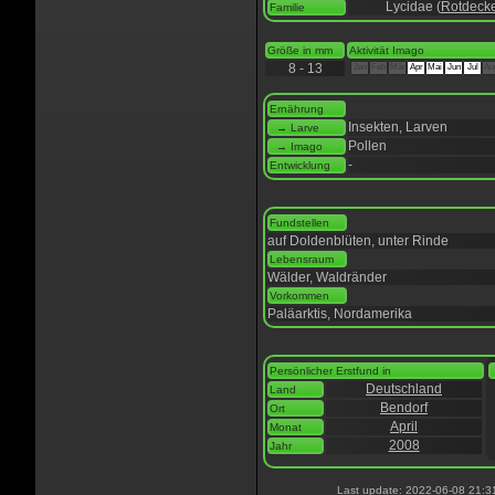
Lycidae (
Rotdecke
Familie
Größe in mm
Aktivität Imago
8 - 13
Jan
Feb
Mär
Apr
Mai
Jun
Jul
Au
Ernährung
Insekten, Larven
→ Larve
Pollen
→ Imago
-
Entwicklung
Fundstellen
auf Doldenblüten, unter Rinde
Lebensraum
Wälder, Waldränder
Vorkommen
Paläarktis, Nordamerika
Persönlicher Erstfund in
Deutschland
Land
Bendorf
Ort
April
Monat
2008
Jahr
Last update: 2022-06-08 21:3