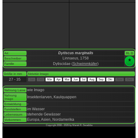
Dytiscus marginalis
Art
RL D
Linnaeus, 1758
Beschreiber
*
Dytiscidae (
Schwimmkäfer
)
Familie
space
Größe in mm
Aktivität Imago
27 - 35
Jan
Feb
Mär
Apr
Mai
Jun
Jul
Aug
Sep
Okt
Nov
Dez
space
wie Imago
Nahrung Larve
Nahrung
Insektenlarven, Kaulquappen
Imago
-
Entwicklung
im Wasser
Fundstellen
stehende Gewässer
Lebensraum
Europa, Asien, Nordamerika
Vorkommen
Copyright 2008 - 2026 by Marek R. Swadzba