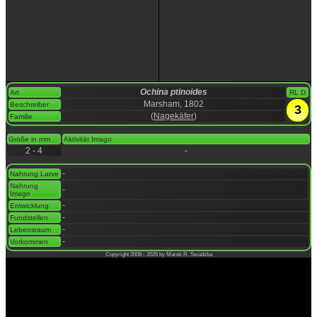
Ochina ptinoides
Art
RL D
Marsham, 1802
Beschreiber
3
(
Nagekäfer
)
Familie
space
Größe in mm
Aktivität Imago
2 - 4
-
space
-
Nahrung Larve
Nahrung
-
Imago
-
Entwicklung
-
Fundstellen
-
Lebensraum
-
Vorkommen
Copyright 2008 - 2026 by Marek R. Swadzba