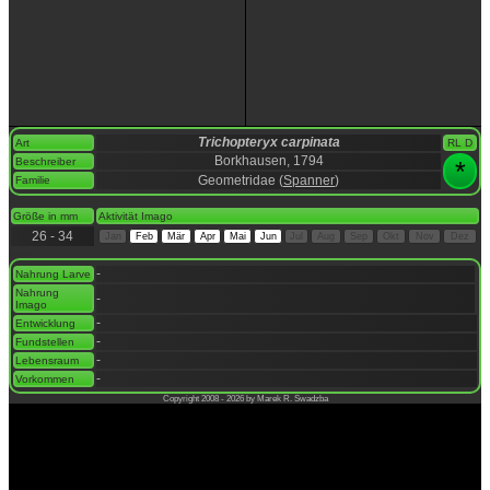
Trichopteryx carpinata
Art
RL D
Borkhausen, 1794
Beschreiber
*
Geometridae (
Spanner
)
Familie
space
Größe in mm
Aktivität Imago
26 - 34
Jan
Feb
Mär
Apr
Mai
Jun
Jul
Aug
Sep
Okt
Nov
Dez
space
-
Nahrung Larve
Nahrung
-
Imago
-
Entwicklung
-
Fundstellen
-
Lebensraum
-
Vorkommen
Copyright 2008 - 2026 by Marek R. Swadzba