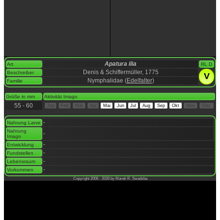
Apatura ilia
Art
RL D
Denis & Schiffermüller, 1775
Beschreiber
V
Nymphalidae (
Edelfalter
)
Familie
space
Größe in mm
Aktivität Imago
55 - 60
Jan
Feb
Mär
Apr
Mai
Jun
Jul
Aug
Sep
Okt
Nov
Dez
space
-
Nahrung Larve
Nahrung
-
Imago
-
Entwicklung
-
Fundstellen
-
Lebensraum
-
Vorkommen
Copyright 2008 - 2026 by Marek R. Swadzba