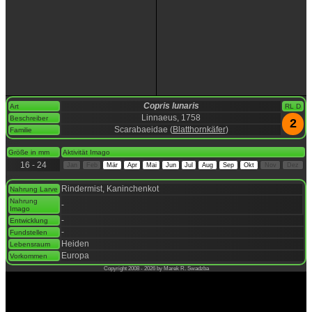
Copris lunaris
Art
RL D
Linnaeus, 1758
Beschreiber
2
Scarabaeidae (
Blatthornkäfer
)
Familie
space
Größe in mm
Aktivität Imago
16 - 24
Jan
Feb
Mär
Apr
Mai
Jun
Jul
Aug
Sep
Okt
Nov
Dez
space
Rindermist, Kaninchenkot
Nahrung Larve
Nahrung
-
Imago
-
Entwicklung
-
Fundstellen
Heiden
Lebensraum
Europa
Vorkommen
Copyright 2008 - 2026 by Marek R. Swadzba