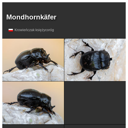
Mondhornkäfer
Krowieńczak księżycoróg