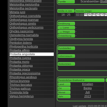
Melolontha hippocastani
Scarabaeidae (
Blatt
Familie
Melolontha melolontha
Melolontha pectoralis
Größe in mm
Aktivität Imago
Mimela junii
18 - 25
Jan
Feb
Mär
Apr
Mai
Jun
Jul
Au
Onthophagus coenobita
Onthophagus joannae
Onthophagus similis
Ernährung
Onthophagus verticicornis
-
→ Larve
Oryctes nasicornis
-
→ Imago
Osmoderma barnabita
-
Entwicklung
Oxythyrea funesta
Pentodon bidens
Phyllopertha horticola
Fundstellen
Protaetia affinis
-
Protaetia angustata
Lebensraum
Protaetia cuprea
-
Protaetia morio
Vorkommen
Protaetia oblonga
-
Protaetia opaca
Protaetia speciosissima
Rhizotrogus aestivus
Persönlicher Erstfund in
Serica brunnea
Kroatien
Land
Trichius fasciatus
Baska
Trichius gallicus
Ort
Juli
Tropinota hirta
Monat
Valgus hemipterus
2023
Jahr
Last update: 2023-08-05 00:4