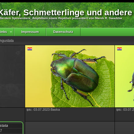
äfer, Schmetterlinge und andere
ßerdem Spinnentiere, Amphibien sowie Reptilien präsentiert von Marek R. Swadzba
inks
Impressum
Datenschutz
angustata
iptc: 03.07.2023 Baska
iptc: 03.07
stata
17