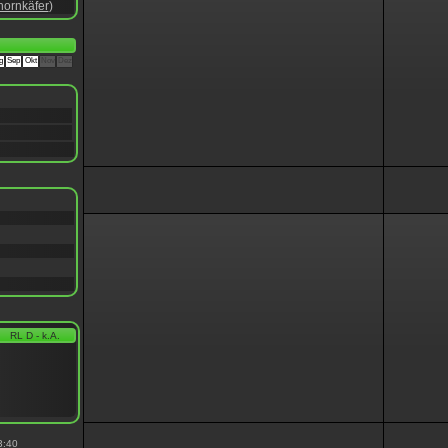
hornkäfer
)
g
Sep
Okt
Nov
Dez
RL D - k.A.
3:40