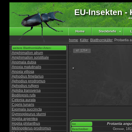
EU-Insekten - K
au
Home
Steckbriefe
L
home
:
Käfer
:
Blatthornkäfer
: Protaetia 
weitere Blatthornkäfer-Arten:
id: 1264
Amphimallon atrum
Amphimallon solstitiale
Anomala dubia
Anoxia matutinalis
-
Anoxia villosa
Aphodius fimetarius
Aphodius prodromus
Aphodius rufipes
Aplidia transversa
Bodilopsis rufa
Cetonia aurata
Copris lunaris
Exomala succincta
Gymnopleurus sturmi
Hoplia argentea
Hoplia philanthus
Protaetia angu
Art
Melinopterus prodromus
Germar, 18
Beschreiber