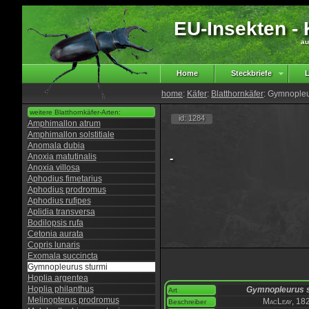
EU-Insekten - K
au
Home
Steckbriefe
L
home
:
Käfer
:
Blatthornkäfer
: Gymnopleu
weitere Blatthornkäfer-Arten:
id: 1284
Amphimallon atrum
Amphimallon solstitiale
Anomala dubia
Anoxia matutinalis
-
Anoxia villosa
Aphodius fimetarius
Aphodius prodromus
Aphodius rufipes
Aplidia transversa
Bodilopsis rufa
Cetonia aurata
Copris lunaris
Exomala succincta
Gymnopleurus sturmi
Hoplia argentea
Hoplia philanthus
Gymnopleurus s
Art
Melinopterus prodromus
MacLeay, 18
Beschreiber