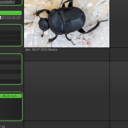
hornkäfer
)
g
Sep
Okt
Nov
Dez
iptc: 08.07.2023 Baska
RL D - k.A.
7:32