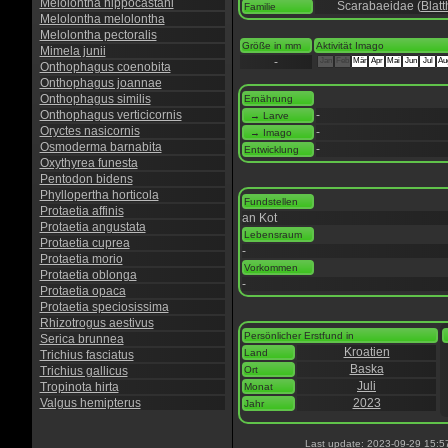
Melolontha hippocastani
Scarabaeidae (
Blatt
Familie
Melolontha melolontha
Melolontha pectoralis
Größe in mm
Aktivität Imago
Mimela junii
-
Jan
Feb
Mär
Apr
Mai
Jun
Jul
Au
Onthophagus coenobita
Onthophagus joannae
Onthophagus similis
Ernährung
Onthophagus verticicornis
-
→ Larve
Oryctes nasicornis
-
→ Imago
Osmoderma barnabita
-
Entwicklung
Oxythyrea funesta
Pentodon bidens
Phyllopertha horticola
Fundstellen
Protaetia affinis
an Kot
Protaetia angustata
Lebensraum
Protaetia cuprea
-
Protaetia morio
Vorkommen
Protaetia oblonga
-
Protaetia opaca
Protaetia speciosissima
Rhizotrogus aestivus
Persönlicher Erstfund in
Serica brunnea
Kroatien
Land
Trichius fasciatus
Baska
Trichius gallicus
Ort
Juli
Tropinota hirta
Monat
Valgus hemipterus
2023
Jahr
Last update: 2023-09-29 15:5