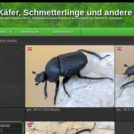
äfer, Schmetterlinge und andere
ßerdem Spinnentiere, Amphibien sowie Reptilien präsentiert von Marek R. Swadzba
inks
Impressum
Datenschutz
rus sturmi
iptc: 08.07.2023 Baska
iptc: 08.07
turmi
21