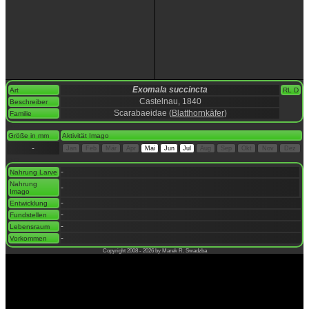
Exomala succincta
Art
RL D
Castelnau, 1840
Beschreiber
Scarabaeidae (
Blatthornkäfer
)
Familie
space
Größe in mm
Aktivität Imago
-
Jan
Feb
Mär
Apr
Mai
Jun
Jul
Aug
Sep
Okt
Nov
Dez
space
-
Nahrung Larve
Nahrung
-
Imago
-
Entwicklung
-
Fundstellen
-
Lebensraum
-
Vorkommen
Copyright 2008 - 2026 by Marek R. Swadzba