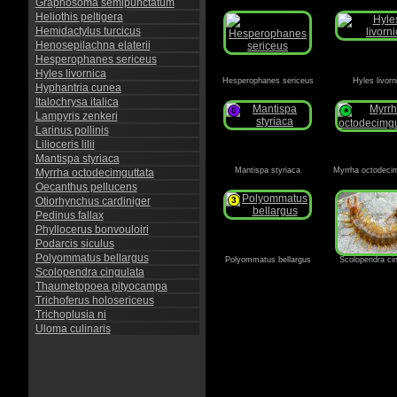
Graphosoma semipunctatum
Heliothis peltigera
Hemidactylus turcicus
Henosepilachna elaterii
Hesperophanes sericeus
Hyles livornica
Hesperophanes sericeus
Hyles livorn
Hyphantria cunea
Italochrysa italica
0
*
Lampyris zenkeri
Larinus pollinis
Lilioceris lilii
Mantispa styriaca
Mantispa styriaca
Myrrha octodeci
Myrrha octodecimguttata
Oecanthus pellucens
Otiorhynchus cardiniger
3
Pedinus fallax
Phyllocerus bonvouloiri
Podarcis siculus
Polyommatus bellargus
Polyommatus bellargus
Scolopendra cin
Scolopendra cingulata
Thaumetopoea pityocampa
Trichoferus holosericeus
Trichoplusia ni
Uloma culinaris