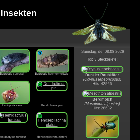
 Insekten
Samstag, der 08.08.2026
R
Top 3 Steckbriefe:
Buprestis cupressi
Buprestis haemorrhoidalis
Dunkler Raubkäfer
(Ocypus tenebricosus)
Hits: 42566
*
Bergmolch
(Mesotriton alpestris)
Codophila varia
Dendrolimus pini
Hits: 28632
*
emidactylus turcicus
Henosepilachna elaterii