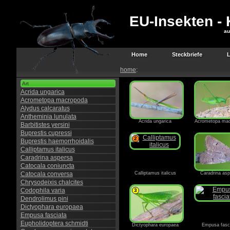
EU-Insekten - K
au
Home
Steckbriefe
L
home
:
Art
Acrida ungarica
Acrometopa macropoda
Alydus calcaratus
Antheminia lunulata
Acrida ungarica
Acrometopa mac
Barbitistes yersini
Buprestis cupressi
2
Buprestis haemorrhoidalis
Calliptamus italicus
Caradrina aspersa
Catocala coniuncta
Catocala conversa
Calliptamus italicus
Caradrina as
Chrysodeixis chalcites
Codophila varia
3
Dendrolimus pini
Dictyophara europaea
Empusa fasciata
Eupholidoptera schmidti
Dictyophara europaea
Empusa fasc