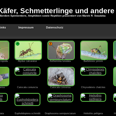
äfer, Schmetterlinge und andere
ßerdem Spinnentiere, Amphibien sowie Reptilien präsentiert von Marek R. Swadzba
inks
Impressum
Datenschutz
*
2
ropoda
Alydus calcaratus
Antheminia lunulata
Barbitistes yersini
persa
Catocala coniuncta
Catocala conversa
Chrysodeixis chalcites
iata
Eupholidoptera schmidti
Graphosoma semipunctatum
Heliothis peltigera
H