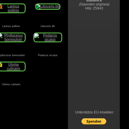
Blaubock
(Gaurotes virginea)
2
*
Hits: 25943
Larinus pollinis
Lilioceris lilii
yllocerus bonvouloiri
Podarcis siculus
3
Uloma culinaris
Unterstütze EU-Insekten: