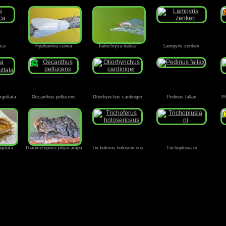
ica
Hyphantria cunea
Italochrysa italica
Lampyris zenkeri
*
mguttata
Oecanthus pellucens
Otiorhynchus cardiniger
Pedinus fallax
Ph
gulata
Thaumetopoea pityocampa
Trichoferus holosericeus
Trichoplusia ni