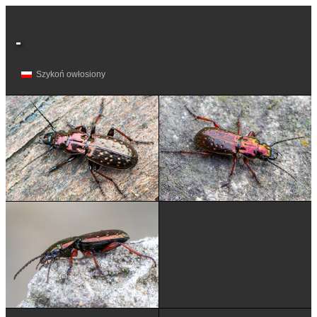
-
Szykoń owłosiony