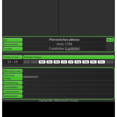
Pterostichus pilosus
Art
RL D
Host, 1789
Beschreiber
Carabidae (
Laufkäfer
)
Familie
space
Größe in mm
Aktivität Imago
13 - 19
Jan
Feb
Mär
Apr
Mai
Jun
Jul
Aug
Sep
Okt
Nov
Dez
space
-
Nahrung Larve
Nahrung
räuberisch
Imago
-
Entwicklung
-
Fundstellen
-
Lebensraum
-
Vorkommen
Copyright 2008 - 2026 by Marek R. Swadzba