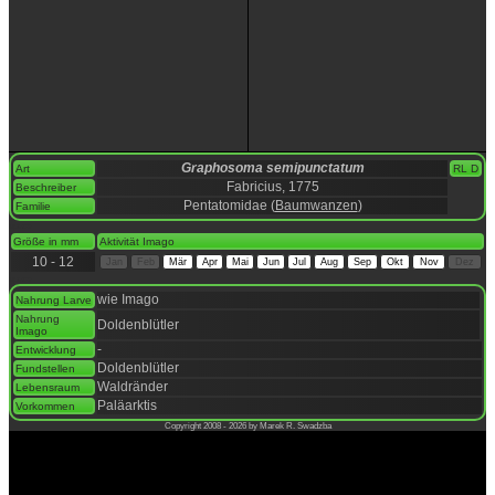
Graphosoma semipunctatum
Art
RL D
Fabricius, 1775
Beschreiber
Pentatomidae (
Baumwanzen
)
Familie
space
Größe in mm
Aktivität Imago
10 - 12
Jan
Feb
Mär
Apr
Mai
Jun
Jul
Aug
Sep
Okt
Nov
Dez
space
wie Imago
Nahrung Larve
Nahrung
Doldenblütler
Imago
-
Entwicklung
Doldenblütler
Fundstellen
Waldränder
Lebensraum
Paläarktis
Vorkommen
Copyright 2008 - 2026 by Marek R. Swadzba